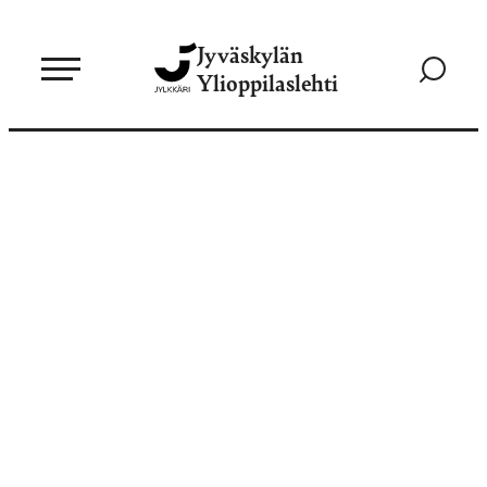
Siirry
Jyväskylän
suoraan
Siirry
Ylioppilaslehti
sisältöön
hakusivul