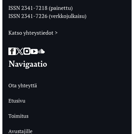
Ylioppilaslehti
ISSN 2341-7218 (painettu)
ISSN 2341-7226 (verkkojulkaisu)
Katso yhteystiedot >
Facebook
Twitter
Instagram
YouTube
SoundCloud
Navigaatio
Ota yhteyttä
Etusivu
Toimitus
Avustajille