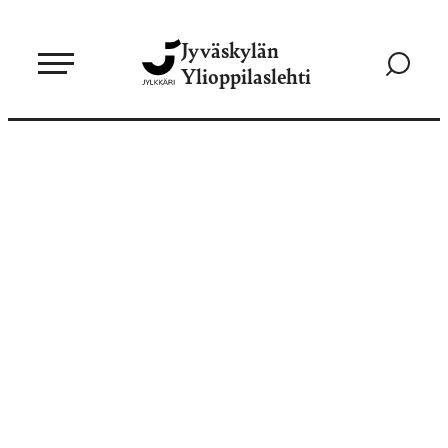
Siirry
Jyväskylän
suoraan
Siirry
Ylioppilaslehti
sisältöön
hakusivul