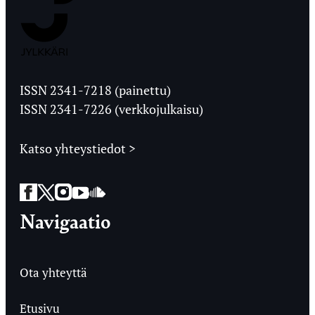
Jyväskylän
Ylioppilaslehti
ISSN 2341-7218 (painettu)
ISSN 2341-7226 (verkkojulkaisu)
Katso yhteystiedot >
Facebook
Twitter
Instagram
YouTube
SoundCloud
Navigaatio
Ota yhteyttä
Etusivu