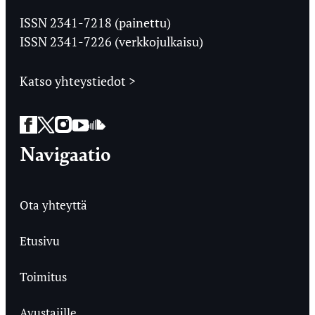
Ylioppilaslehti
ISSN 2341-7218 (painettu)
ISSN 2341-7226 (verkkojulkaisu)
Katso yhteystiedot >
Facebook
Twitter
Instagram
YouTube
SoundCloud
Navigaatio
Ota yhteyttä
Etusivu
Toimitus
Avustajille