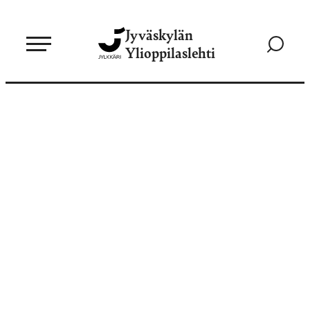
Siirry
Jyväskylän
suoraan
Siirry
Ylioppilaslehti
sisältöön
hakusivul