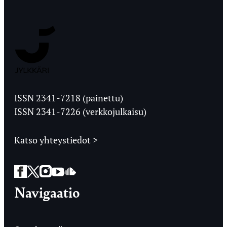
Jyväskylän
Ylioppilaslehti
ISSN 2341-7218 (painettu)
ISSN 2341-7226 (verkkojulkaisu)
Katso yhteystiedot >
Facebook
Twitter
Instagram
YouTube
SoundCloud
Navigaatio