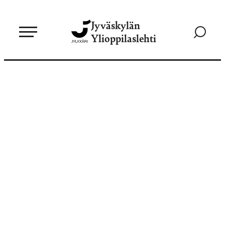
Siirry
Jyväskylän
suoraan
Siirry
Ylioppilaslehti
sisältöön
hakusivul