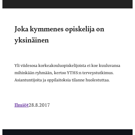
Joka kymmenes opiskelija on
yksinäinen
Yli viidesosa korkeakouluopiskelijoista ei koe kuuluvansa
mihinkään ryhmään, kertoo YTHS:n terveystutkimus.
Asiantuntijoita ja oppilaitoksia tilanne huolestuttaa.
Ilmiöt
28.8.2017