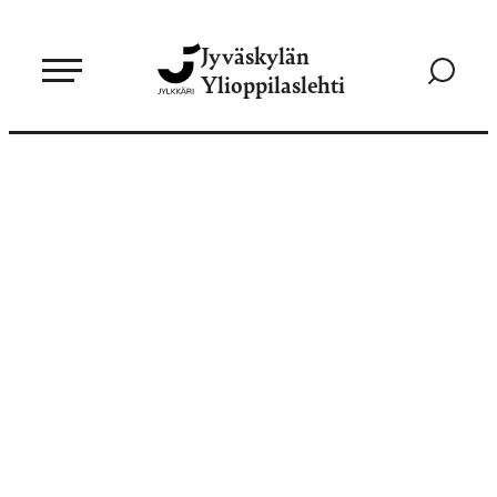
Siirry
Jyväskylän
suoraan
Siirry
Ylioppilaslehti
sisältöön
hakusivul