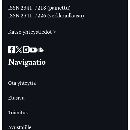
Ylioppilaslehti
ISSN 2341-7218 (painettu)
ISSN 2341-7226 (verkkojulkaisu)
Katso yhteystiedot >
Facebook
Twitter
Instagram
YouTube
SoundCloud
Navigaatio
Ota yhteyttä
Etusivu
Toimitus
Avustajille