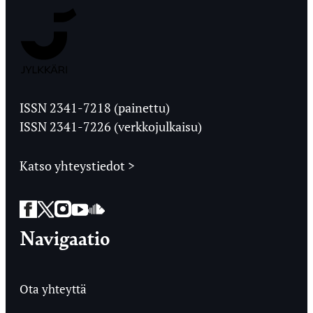
Jyväskylän
Ylioppilaslehti
ISSN 2341-7218 (painettu)
ISSN 2341-7226 (verkkojulkaisu)
Katso yhteystiedot >
Facebook
Twitter
Instagram
YouTube
SoundCloud
Navigaatio
Ota yhteyttä