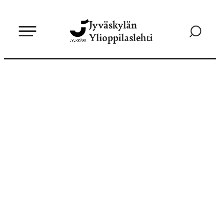
Siirry
Jyväskylän
suoraan
Siirry
Ylioppilaslehti
sisältöön
hakusivul