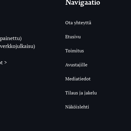
Navigaatio
Ota yhteyttä
Etusivu
painettu)
i
verkkojulkaisu)
Toimitus
t >
Avustajille
Mediatiedot
m
ube
undCloud
Tilaus ja jakelu
Näköislehti