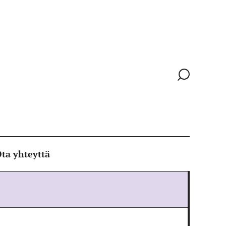
Siirry
hakusivull
ta yhteyttä