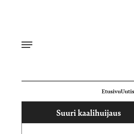
Siirry
suoraan
sisältöön
Etusivu
Uutis
Suuri kaalihuijaus