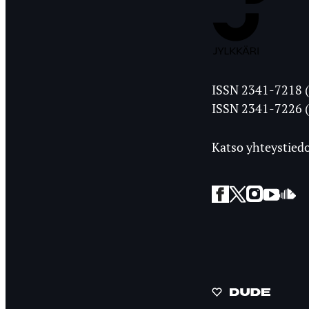
Jyväskylän
ISSN 2341-7218 (
Ylioppilasleht
ISSN 2341-7226 (
Katso yhteystiedo
Facebook
Twitter
Instagra
YouT
So