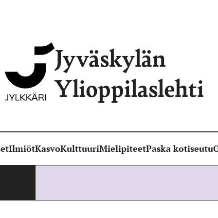
Jyväskylän
Ylioppilaslehti
et
Ilmiöt
Kasvo
Kulttuuri
Mielipiteet
Paska kotiseutu
O