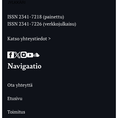
Jyväskylän
Ylioppilaslehti
ISSN 2341-7218 (painettu)
ISSN 2341-7226 (verkkojulkaisu)
Katso yhteystiedot >
Facebook
Twitter
Instagram
YouTube
SoundCloud
Navigaatio
Ota yhteyttä
Etusivu
Toimitus