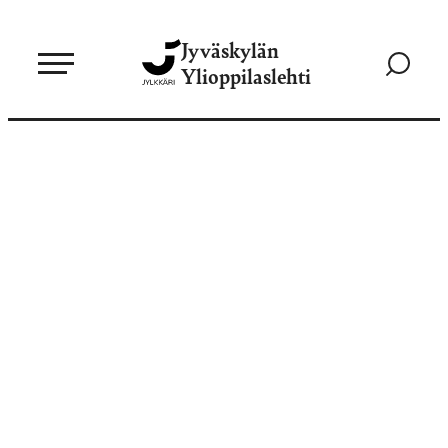
Siirry
Jyväskylän
suoraan
Siirry
Ylioppilaslehti
sisältöön
hakusivul