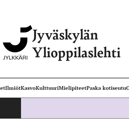
Jyväskylän
Ylioppilaslehti
et
Ilmiöt
Kasvo
Kulttuuri
Mielipiteet
Paska kotiseutu
O