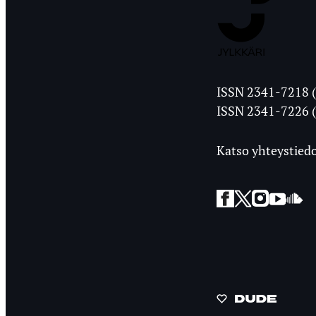
Jyväskylän
ISSN 2341-7218 (
Ylioppilasleht
ISSN 2341-7226 (
Katso yhteystiedo
Facebook
Twitter
Instagra
YouT
So