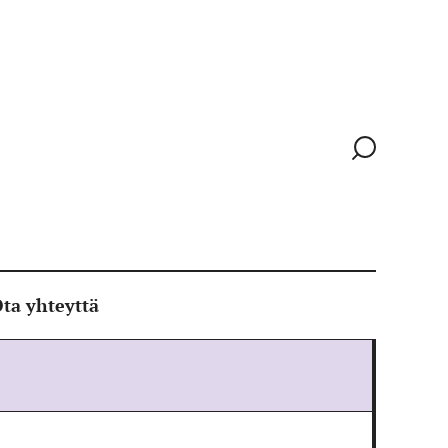
Siirry
hakusivull
ta yhteyttä