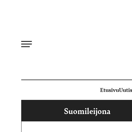
Siirry
suoraan
sisältöön
Etusivu
Uutis
Suomileijona