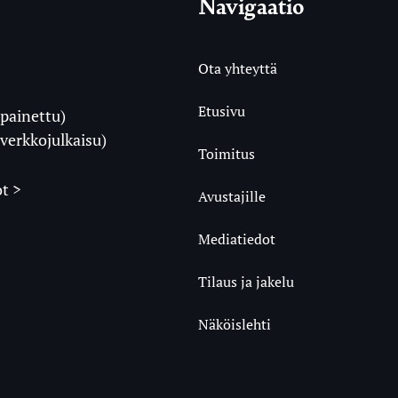
Navigaatio
Ota yhteyttä
Etusivu
painettu)
i
verkkojulkaisu)
Toimitus
t >
Avustajille
Mediatiedot
m
ube
undCloud
Tilaus ja jakelu
Näköislehti