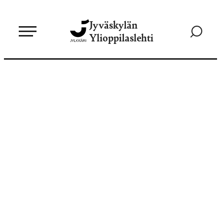
Siirry
Jyväskylän
suoraan
Siirry
Ylioppilaslehti
sisältöön
hakusivul