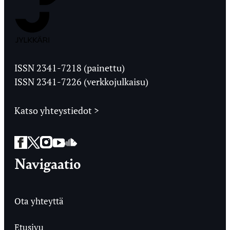
Jyväskylän
Ylioppilaslehti
ISSN 2341-7218 (painettu)
ISSN 2341-7226 (verkkojulkaisu)
Katso yhteystiedot >
Facebook
Twitter
Instagram
YouTube
SoundCloud
Navigaatio
Ota yhteyttä
Etusivu