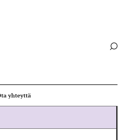
Siirry
hakusivull
ta yhteyttä