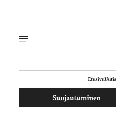
Siirry
suoraan
sisältöön
Etusivu
Uutis
Suojautuminen