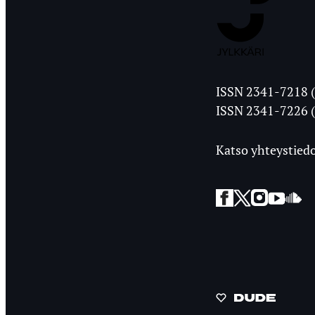
Jyväskylän
ISSN 2341-7218 (
Ylioppilasleht
ISSN 2341-7226 (
Katso yhteystiedo
Facebook
Twitter
Instagra
YouT
So