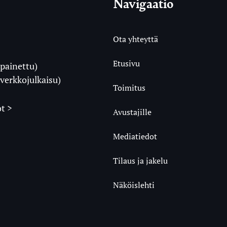
Navigaatio
Ota yhteyttä
Etusivu
painettu)
i
verkkojulkaisu)
Toimitus
t >
Avustajille
Mediatiedot
m
ube
undCloud
Tilaus ja jakelu
Näköislehti