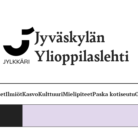
Jyväskylän
Ylioppilaslehti
et
Ilmiöt
Kasvo
Kulttuuri
Mielipiteet
Paska kotiseutu
O