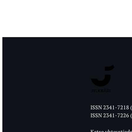
Jyväskylän
ISSN 2341-7218 (
Ylioppilasleht
ISSN 2341-7226 (
Katso yhteystiedo