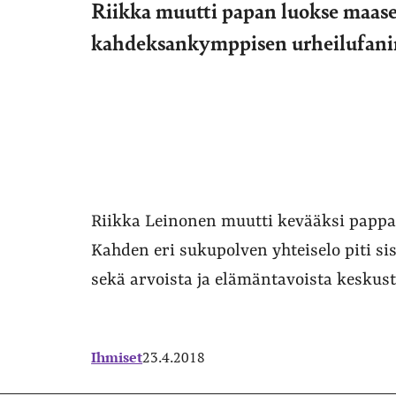
Riikka muutti papan luokse maase
kahdeksankymppisen urheilufanin
Riikka Leinonen muutti kevääksi pappan
Kahden eri sukupolven yhteiselo piti si
sekä arvoista ja elämäntavoista keskust
Ihmiset
23.4.2018