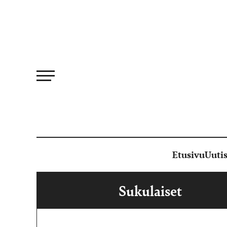
Siirry
suoraan
sisältöön
Etusivu
Uutis
Sukulaiset