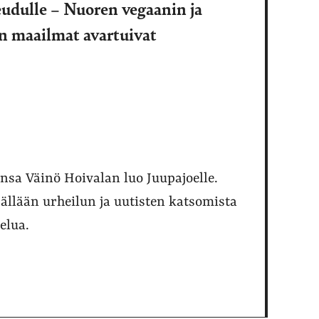
udulle – Nuoren vegaanin ja
 maailmat avartuivat
sa Väinö Hoivalan luo Juupajoelle.
sällään urheilun ja uutisten katsomista
elua.