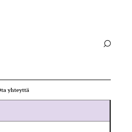
Siirry
hakusivull
ta yhteyttä