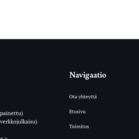
Navigaatio
Ota yhteyttä
Etusivu
painettu)
i
verkkojulkaisu)
Toimitus
t >