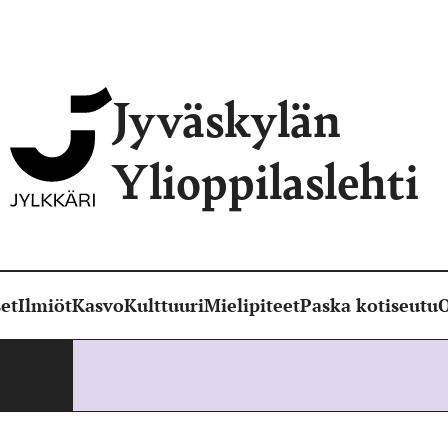
Jyväskylän
Ylioppilaslehti
et
Ilmiöt
Kasvo
Kulttuuri
Mielipiteet
Paska kotiseutu
O