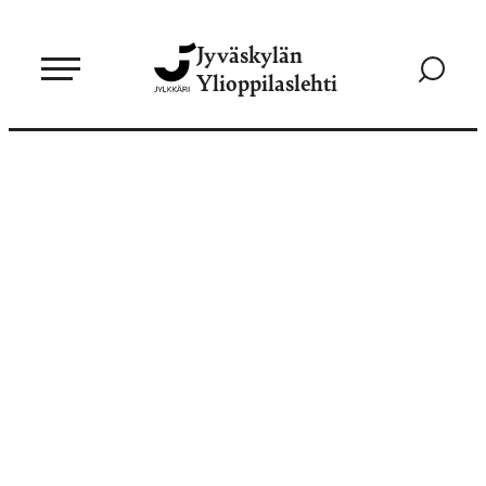
Siirry
Jyväskylän
suoraan
Siirry
Ylioppilaslehti
sisältöön
hakusivul