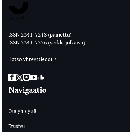
Jyväskylän
Ylioppilaslehti
ISSN 2341-7218 (painettu)
ISSN 2341-7226 (verkkojulkaisu)
Katso yhteystiedot >
Facebook
Twitter
Instagram
YouTube
SoundCloud
Navigaatio
Ota yhteyttä
Etusivu