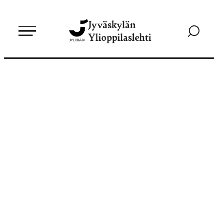
Siirry
Jyväskylän
suoraan
Siirry
Ylioppilaslehti
sisältöön
hakusivul