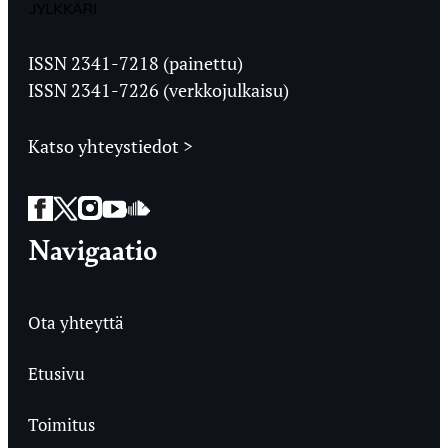
Jyväskylän
Ylioppilaslehti
ISSN 2341-7218 (painettu)
ISSN 2341-7226 (verkkojulkaisu)
Katso yhteystiedot >
Facebook
Twitter
Instagram
YouTube
SoundCloud
Navigaatio
Ota yhteyttä
Etusivu
Toimitus