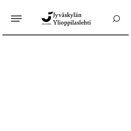
Siirry
Jyväskylän
suoraan
Siirry
Ylioppilaslehti
sisältöön
hakusivul