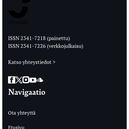
Jyväskylän
Ylioppilaslehti
ISSN 2341-7218 (painettu)
ISSN 2341-7226 (verkkojulkaisu)
Katso yhteystiedot >
Facebook
Twitter
Instagram
YouTube
SoundCloud
Navigaatio
Ota yhteyttä
Etusivu