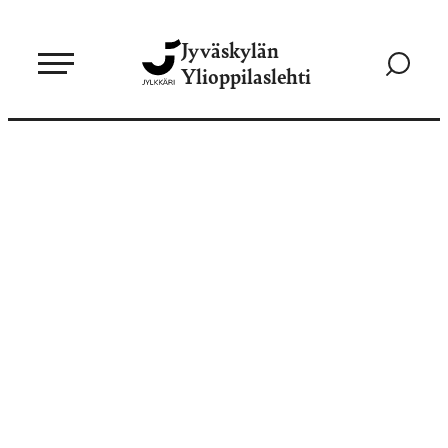
Siirry
Jyväskylän
suoraan
Siirry
Ylioppilaslehti
sisältöön
hakusivul