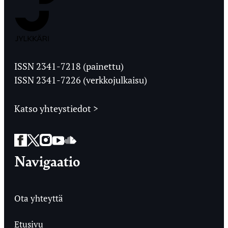
Jyväskylän
Ylioppilaslehti
ISSN 2341-7218 (painettu)
ISSN 2341-7226 (verkkojulkaisu)
Katso yhteystiedot >
Facebook
Twitter
Instagram
YouTube
SoundCloud
Navigaatio
Ota yhteyttä
Etusivu