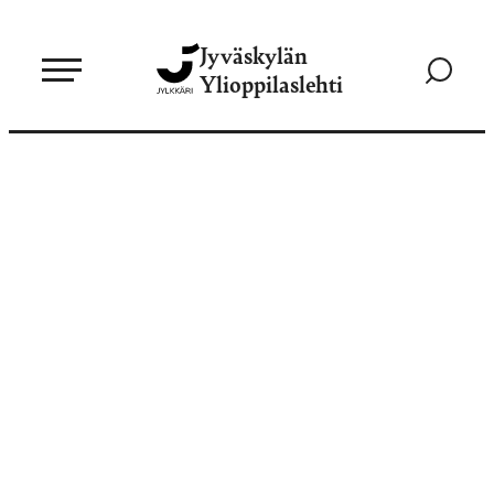
Siirry
Jyväskylän
suoraan
Siirry
Ylioppilaslehti
sisältöön
hakusivul