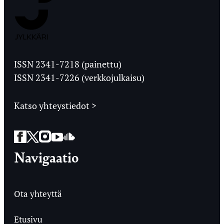
Jyväskylän
Ylioppilaslehti
ISSN 2341-7218 (painettu)
ISSN 2341-7226 (verkkojulkaisu)
Katso yhteystiedot >
Facebook
Twitter
Instagram
YouTube
SoundCloud
Navigaatio
Ota yhteyttä
Etusivu