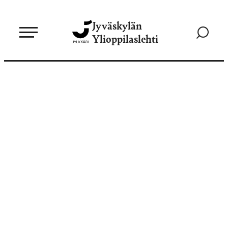
Siirry
Jyväskylän
suoraan
Siirry
Ylioppilaslehti
sisältöön
hakusivul