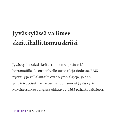
Jyväskylässä vallitsee
skeittihallittomuuskriisi
Jyväskylän kaksi skeittihallia on suljettu eikä
harrastajilla ole ensi talvelle uusia tiloja tiedossa. BMX-
pyöräily ja rullalautailu ovat olympialajeja, joiden
ympärivuotiset harrastusmahdollisuudet Jyväskylän
kokoisessa kaupungissa uhkaavat jäädä pahasti paitsioon.
Uutiset
30.9.2019