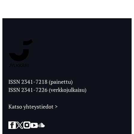
Jyväskylän
Ylioppilaslehti
ISSN 2341-7218 (painettu)
ISSN 2341-7226 (verkkojulkaisu)
Katso yhteystiedot >
Facebook
Twitter
Instagram
YouTube
SoundCloud