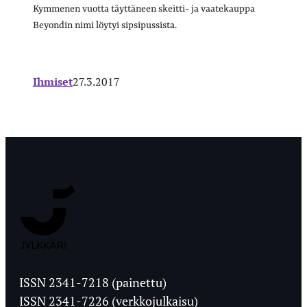
Kymmenen vuotta täyttäneen skeitti- ja vaatekauppa
Beyondin nimi löytyi sipsipussista.
Ihmiset
27.3.2017
Jyväskylän
Ylioppilaslehti
ISSN 2341-7218 (painettu)
ISSN 2341-7226 (verkkojulkaisu)