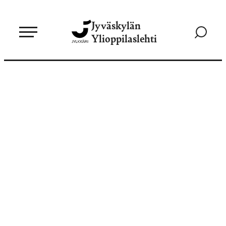
Siirry
Jyväskylän
suoraan
Siirry
Ylioppilaslehti
sisältöön
hakusivul