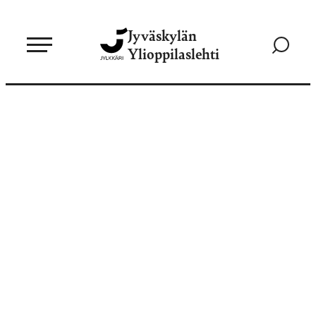
Siirry
Jyväskylän
suoraan
Siirry
Ylioppilaslehti
sisältöön
hakusivul