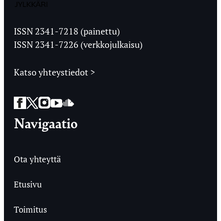
Jyväskylän
Ylioppilaslehti
ISSN 2341-7218 (painettu)
ISSN 2341-7226 (verkkojulkaisu)
Katso yhteystiedot >
Facebook
Twitter
Instagram
YouTube
SoundCloud
Navigaatio
Ota yhteyttä
Etusivu
Toimitus