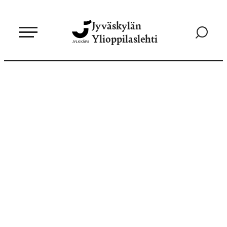
Siirry
Jyväskylän
suoraan
Siirry
Ylioppilaslehti
sisältöön
hakusivul