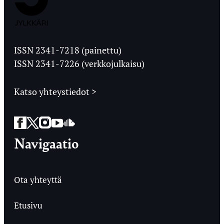
Jyväskylän
Ylioppilaslehti
ISSN 2341-7218 (painettu)
ISSN 2341-7226 (verkkojulkaisu)
Katso yhteystiedot >
Facebook
Twitter
Instagram
YouTube
SoundCloud
Navigaatio
Ota yhteyttä
Etusivu