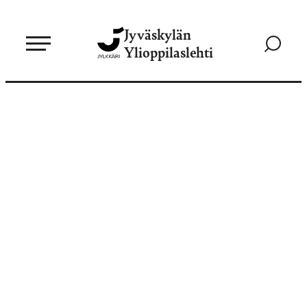
Siirry
Jyväskylän
suoraan
Siirry
Ylioppilaslehti
sisältöön
hakusivul