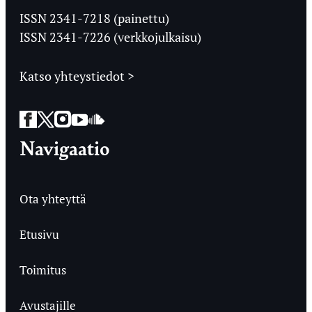
Ylioppilaslehti
ISSN 2341-7218 (painettu)
ISSN 2341-7226 (verkkojulkaisu)
Katso yhteystiedot >
Facebook
Twitter
Instagram
YouTube
SoundCloud
Navigaatio
Ota yhteyttä
Etusivu
Toimitus
Avustajille