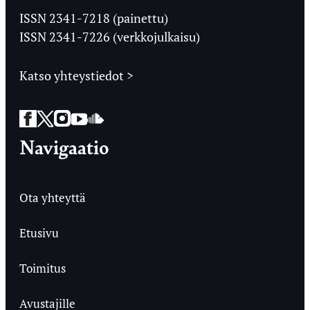
Ylioppilaslehti
ISSN 2341-7218 (painettu)
ISSN 2341-7226 (verkkojulkaisu)
Katso yhteystiedot >
Facebook
Twitter
Instagram
YouTube
SoundCloud
Navigaatio
Ota yhteyttä
Etusivu
Toimitus
Avustajille