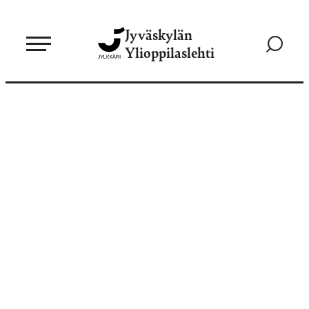
Siirry
Jyväskylän
suoraan
Siirry
Ylioppilaslehti
sisältöön
hakusivul