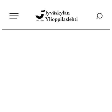
Siirry
Jyväskylän
suoraan
Siirry
Ylioppilaslehti
sisältöön
hakusivul