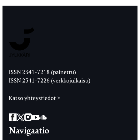
Jyväskylän
Ylioppilaslehti
ISSN 2341-7218 (painettu)
ISSN 2341-7226 (verkkojulkaisu)
Katso yhteystiedot >
Facebook
Twitter
Instagram
YouTube
SoundCloud
Navigaatio