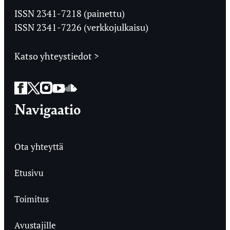
Ylioppilaslehti
ISSN 2341-7218 (painettu)
ISSN 2341-7226 (verkkojulkaisu)
Katso yhteystiedot >
Facebook
Twitter
Instagram
YouTube
SoundCloud
Navigaatio
Ota yhteyttä
Etusivu
Toimitus
Avustajille