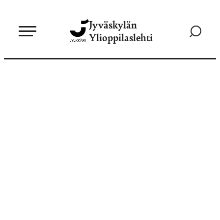
Siirry
Jyväskylän
suoraan
Siirry
Ylioppilaslehti
sisältöön
hakusivul