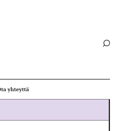
Siirry
hakusivull
ta yhteyttä