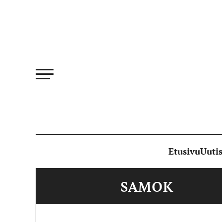
Siirry
suoraan
sisältöön
Etusivu
Uutis
SAMOK