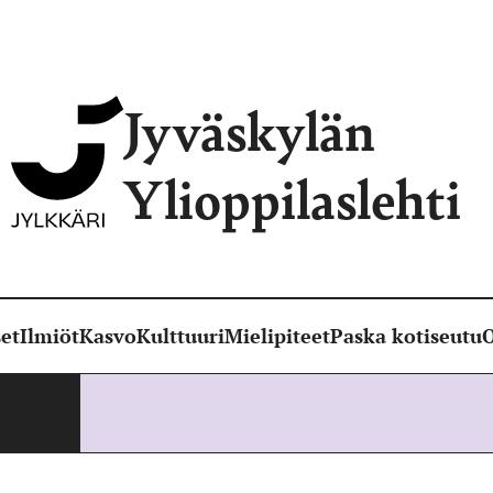
Jyväskylän
Ylioppilaslehti
et
Ilmiöt
Kasvo
Kulttuuri
Mielipiteet
Paska kotiseutu
O