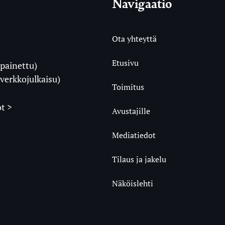
Navigaatio
Ota yhteyttä
Etusivu
painettu)
i
verkkojulkaisu)
Toimitus
t >
Avustajille
Mediatiedot
m
ube
undCloud
Tilaus ja jakelu
Näköislehti