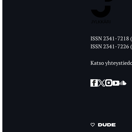
Jyväskylän
ISSN 2341-7218 (
Ylioppilasleht
ISSN 2341-7226 (
Katso yhteystiedo
Facebook
Twitter
Instagra
YouT
So