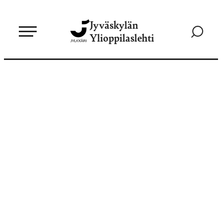
Siirry
Jyväskylän
suoraan
Siirry
Ylioppilaslehti
sisältöön
hakusivul