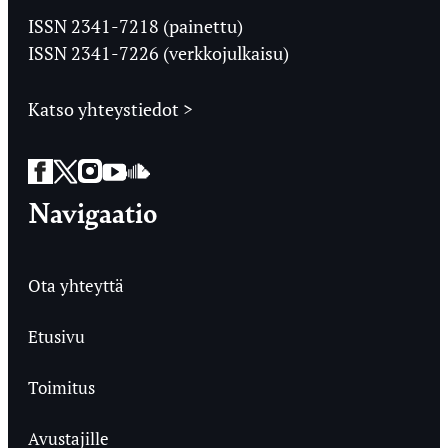
Ylioppilaslehti
ISSN 2341-7218 (painettu)
ISSN 2341-7226 (verkkojulkaisu)
Katso yhteystiedot >
Facebook
Twitter
Instagram
YouTube
SoundCloud
Navigaatio
Ota yhteyttä
Etusivu
Toimitus
Avustajille