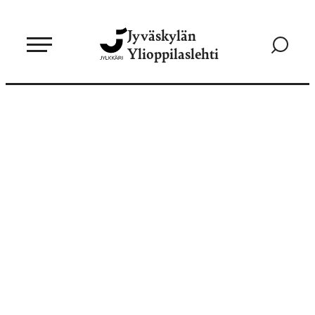
Siirry
Jyväskylän
suoraan
Siirry
Ylioppilaslehti
sisältöön
hakusivul