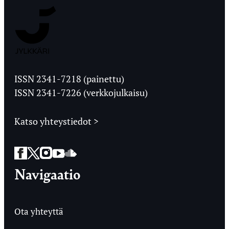
Jyväskylän
Ylioppilaslehti
ISSN 2341-7218 (painettu)
ISSN 2341-7226 (verkkojulkaisu)
Katso yhteystiedot >
Facebook
Twitter
Instagram
YouTube
SoundCloud
Navigaatio
Ota yhteyttä