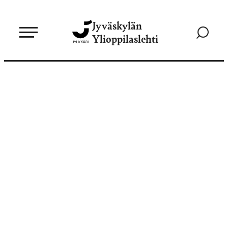
Siirry
Jyväskylän
suoraan
Siirry
Ylioppilaslehti
sisältöön
hakusivul