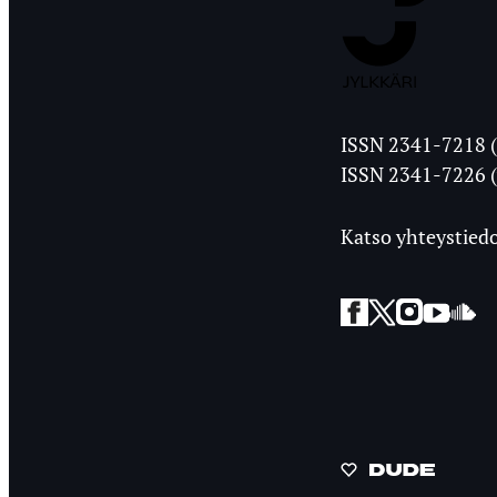
Jyväskylän
ISSN 2341-7218 (
Ylioppilasleht
ISSN 2341-7226 (
Katso yhteystiedo
Facebook
Twitter
Instagra
YouT
So