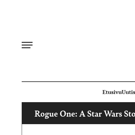
Siirry
suoraan
sisältöön
Etusivu
Uutis
Rogue One: A Star Wars St