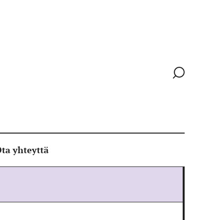
Siirry
hakusivull
ta yhteyttä