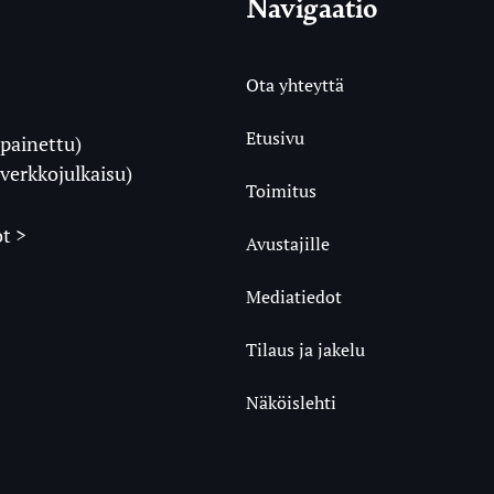
Navigaatio
Ota yhteyttä
Etusivu
painettu)
i
verkkojulkaisu)
Toimitus
t >
Avustajille
Mediatiedot
m
ube
undCloud
Tilaus ja jakelu
Näköislehti