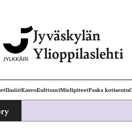
Jyväskylän
Ylioppilaslehti
et
Ilmiöt
Kasvo
Kulttuuri
Mielipiteet
Paska kotiseutu
O
ory