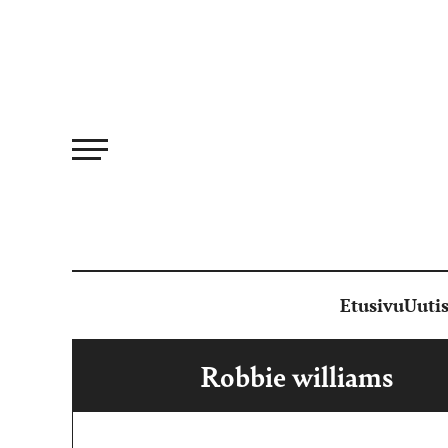
Siirry
suoraan
sisältöön
Etusivu
Uutis
Robbie williams