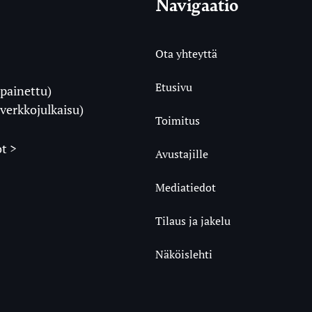
Navigaatio
Ota yhteyttä
Etusivu
painettu)
i
verkkojulkaisu)
Toimitus
t >
Avustajille
Mediatiedot
m
ube
undCloud
Tilaus ja jakelu
Näköislehti