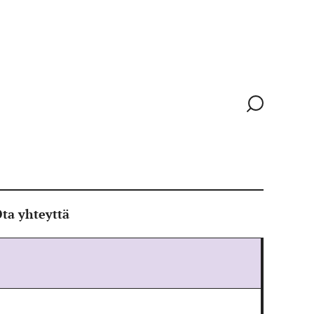
Siirry
hakusivull
ta yhteyttä