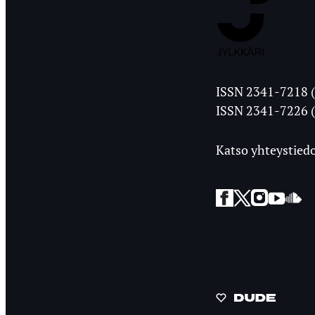
Jyväskylän
ISSN 2341-7218 (
Ylioppilasleht
ISSN 2341-7226 (
Katso yhteystiedo
Facebook
Twitter
Instagra
YouT
So