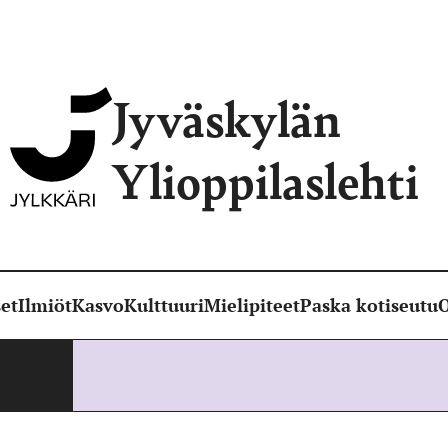
Jyväskylän
Ylioppilaslehti
et
Ilmiöt
Kasvo
Kulttuuri
Mielipiteet
Paska kotiseutu
O