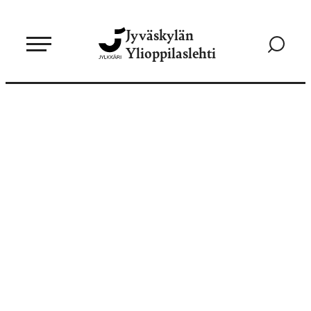
Siirry
Jyväskylän
suoraan
Siirry
Ylioppilaslehti
sisältöön
hakusivul