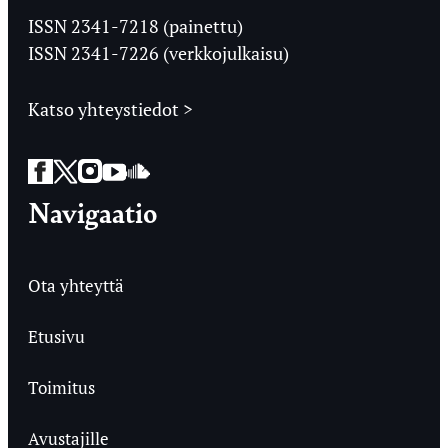
Ylioppilaslehti
ISSN 2341-7218 (painettu)
ISSN 2341-7226 (verkkojulkaisu)
Katso yhteystiedot >
Facebook
Twitter
Instagram
YouTube
SoundCloud
Navigaatio
Ota yhteyttä
Etusivu
Toimitus
Avustajille