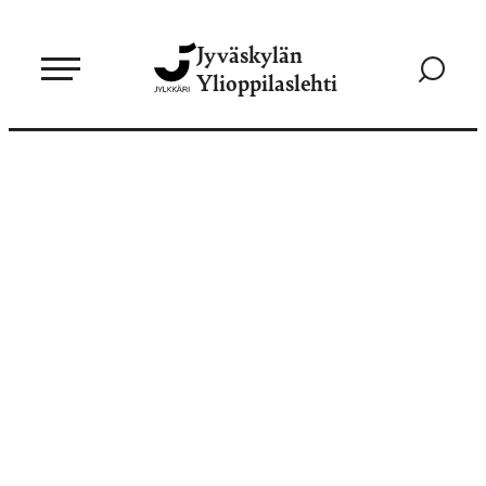
Siirry
Jyväskylän
suoraan
Siirry
Ylioppilaslehti
sisältöön
hakusivul