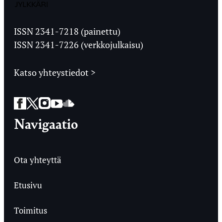
Jyväskylän
Ylioppilaslehti
ISSN 2341-7218 (painettu)
ISSN 2341-7226 (verkkojulkaisu)
Katso yhteystiedot >
Facebook
Twitter
Instagram
YouTube
SoundCloud
Navigaatio
Ota yhteyttä
Etusivu
Toimitus