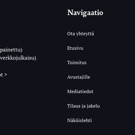
Navigaatio
Ota yhteyttä
Etusivu
painettu)
i
verkkojulkaisu)
Toimitus
t >
Avustajille
Mediatiedot
m
ube
undCloud
Tilaus ja jakelu
Näköislehti