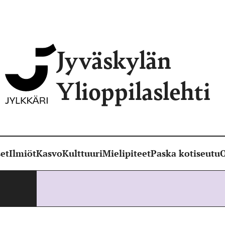
Jyväskylän
Ylioppilaslehti
et
Ilmiöt
Kasvo
Kulttuuri
Mielipiteet
Paska kotiseutu
O