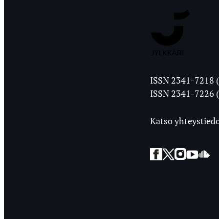
Jyväskylän
ISSN 2341-7218 (
Ylioppilasleht
ISSN 2341-7226 (
Katso yhteystiedo
Facebook
Twitter
Instagra
YouT
So