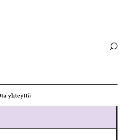
Siirry
hakusivull
ta yhteyttä