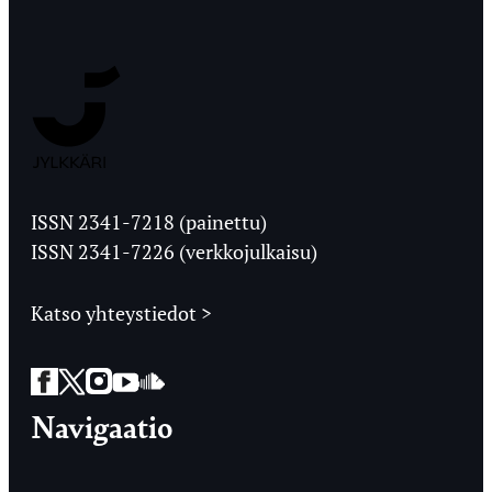
Jyväskylän
Ylioppilaslehti
ISSN 2341-7218 (painettu)
ISSN 2341-7226 (verkkojulkaisu)
Katso yhteystiedot >
Facebook
Twitter
Instagram
YouTube
SoundCloud
Navigaatio