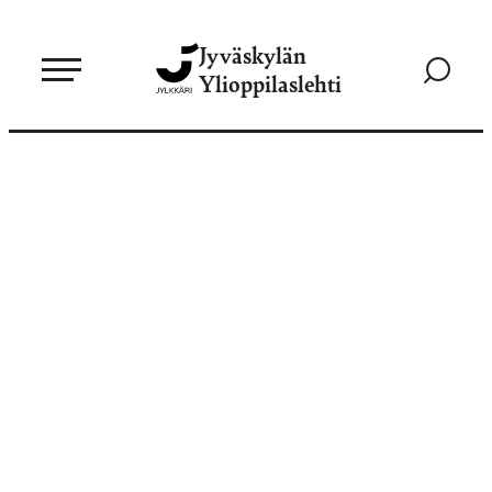
Siirry
Jyväskylän
suoraan
Siirry
Ylioppilaslehti
sisältöön
hakusivul