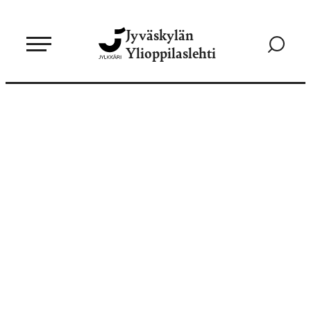
Siirry
Jyväskylän
suoraan
Siirry
Ylioppilaslehti
sisältöön
hakusivul