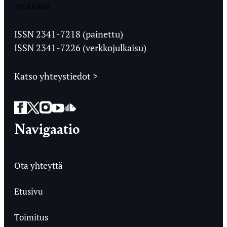
Jyväskylän
Ylioppilaslehti
ISSN 2341-7218 (painettu)
ISSN 2341-7226 (verkkojulkaisu)
Katso yhteystiedot >
Facebook
Twitter
Instagram
YouTube
SoundCloud
Navigaatio
Ota yhteyttä
Etusivu
Toimitus