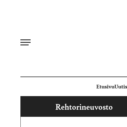
Siirry
suoraan
sisältöön
Etusivu
Uutis
Rehtorineuvosto