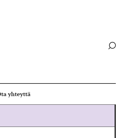
Siirry
hakusivull
ta yhteyttä