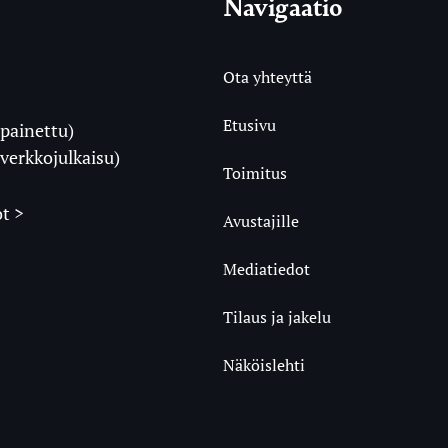
Navigaatio
Ota yhteyttä
Etusivu
painettu)
i
verkkojulkaisu)
Toimitus
t >
Avustajille
Mediatiedot
m
ube
undCloud
Tilaus ja jakelu
Näköislehti