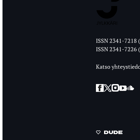
Jyväskylän
ISSN 2341-7218 (
Ylioppilasleht
ISSN 2341-7226 (
Katso yhteystiedo
Facebook
Twitter
Instagra
YouT
So