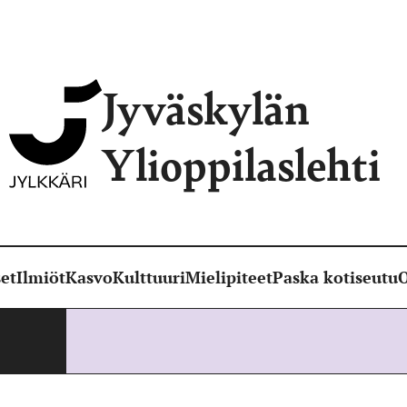
Jyväskylän
Ylioppilaslehti
et
Ilmiöt
Kasvo
Kulttuuri
Mielipiteet
Paska kotiseutu
O