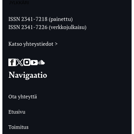
Jyväskylän
Ylioppilaslehti
ISSN 2341-7218 (painettu)
ISSN 2341-7226 (verkkojulkaisu)
Katso yhteystiedot >
Facebook
Twitter
Instagram
YouTube
SoundCloud
Navigaatio
Ota yhteyttä
Etusivu
Toimitus