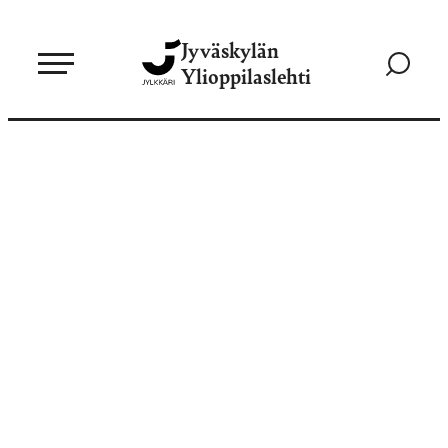
Siirry
Jyväskylän
suoraan
Siirry
Ylioppilaslehti
sisältöön
hakusivul