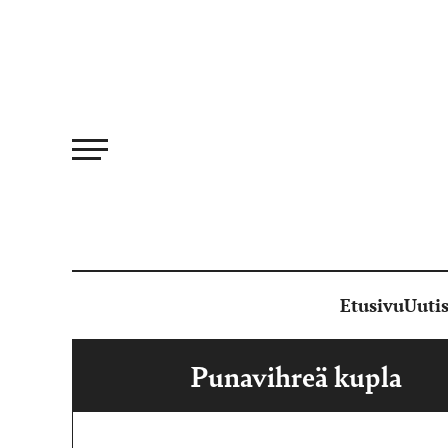
Siirry
suoraan
sisältöön
Etusivu
Uutis
Punavihreä kupla