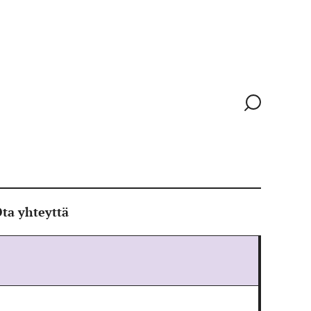
Siirry
hakusivull
ta yhteyttä