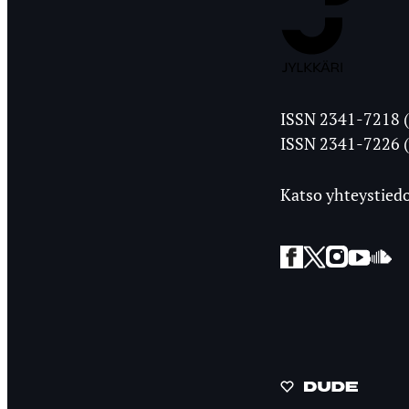
Jyväskylän
ISSN 2341-7218 (
Ylioppilasleht
ISSN 2341-7226 (
Katso yhteystiedo
Facebook
Twitter
Instagra
YouT
So