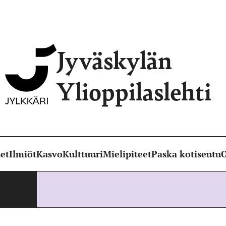
Jyväskylän
Ylioppilaslehti
et
Ilmiöt
Kasvo
Kulttuuri
Mielipiteet
Paska kotiseutu
O