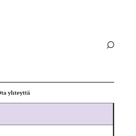
Siirry
hakusivull
ta yhteyttä