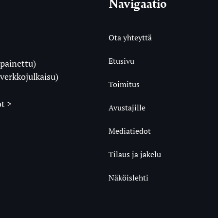
Navigaatio
Ota yhteyttä
Etusivu
painettu)
i
verkkojulkaisu)
Toimitus
t >
Avustajille
Mediatiedot
m
ube
undCloud
Tilaus ja jakelu
Näköislehti