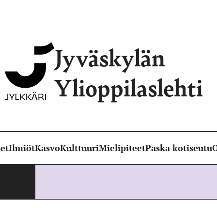
Jyväskylän
Ylioppilaslehti
et
Ilmiöt
Kasvo
Kulttuuri
Mielipiteet
Paska kotiseutu
O