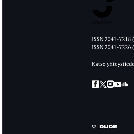
Jyväskylän
ISSN 2341-7218 (
Ylioppilasleht
ISSN 2341-7226 (
Katso yhteystiedo
Facebook
Twitter
Instagra
YouT
So