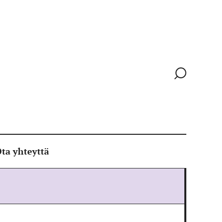
Siirry
hakusivull
ta yhteyttä