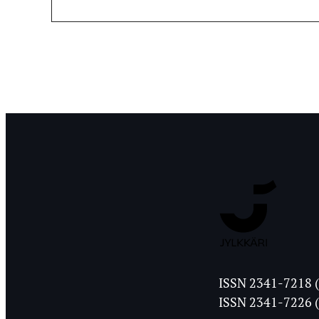
Jyväskylän
ISSN 2341-7218 (
Ylioppilasleht
ISSN 2341-7226 (