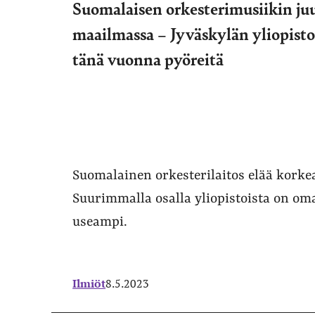
Suomalaisen orkesterimusiikin ju
maailmassa – Jyväskylän yliopiston
tänä vuonna pyöreitä
Suomalainen orkesterilaitos elää korkea
Suurimmalla osalla yliopistoista on oma
useampi.
Ilmiöt
8.5.2023