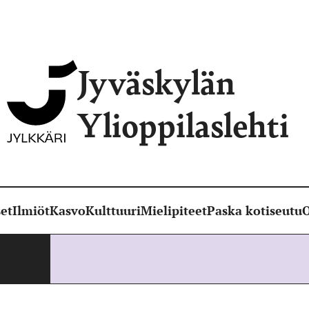
Jyväskylän
Ylioppilaslehti
et
Ilmiöt
Kasvo
Kulttuuri
Mielipiteet
Paska kotiseutu
O