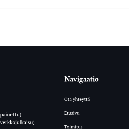
Navigaatio
Ota yhteyttä
Etusivu
painettu)
i
verkkojulkaisu)
Toimitus