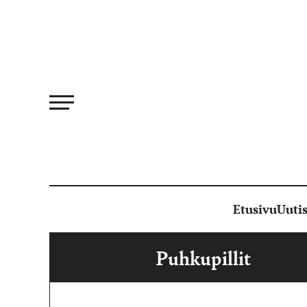
Siirry
suoraan
sisältöön
Etusivu
Uutis
Puhkupillit