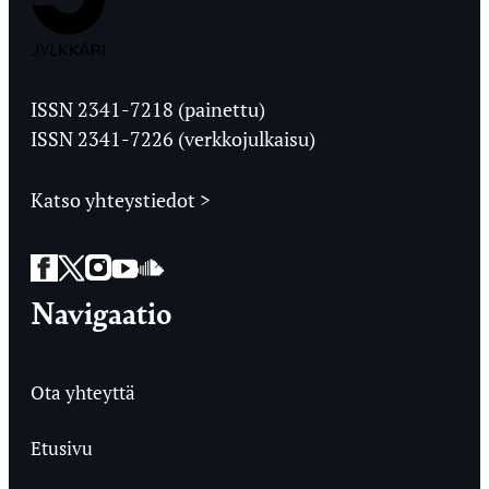
Jyväskylän
Ylioppilaslehti
ISSN 2341-7218 (painettu)
ISSN 2341-7226 (verkkojulkaisu)
Katso yhteystiedot >
Facebook
Twitter
Instagram
YouTube
SoundCloud
Navigaatio
Ota yhteyttä
Etusivu