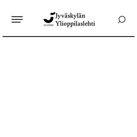
Siirry
Jyväskylän
suoraan
Siirry
Ylioppilaslehti
sisältöön
hakusivul