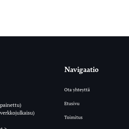
Navigaatio
Ota yhteyttä
Etusivu
painettu)
i
verkkojulkaisu)
Toimitus
t >