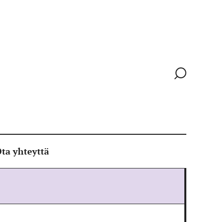
Siirry
hakusivull
ta yhteyttä