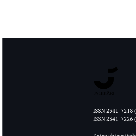
Jyväskylän
ISSN 2341-7218 (
Ylioppilasleht
ISSN 2341-7226 (
Katso yhteystiedo