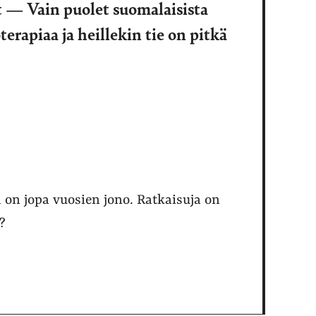
ät — Vain puolet suomalaisista
rapiaa ja heillekin tie on pitkä
on jopa vuosien jono. Ratkaisuja on
?