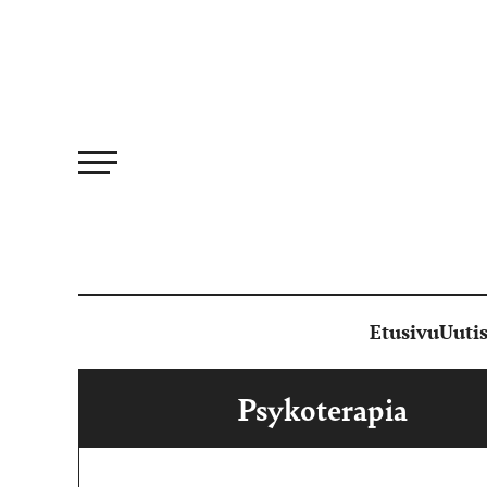
Siirry
suoraan
sisältöön
Etusivu
Uutis
Psykoterapia