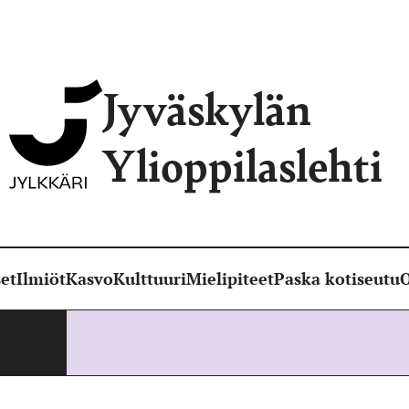
Jyväskylän
Ylioppilaslehti
et
Ilmiöt
Kasvo
Kulttuuri
Mielipiteet
Paska kotiseutu
O