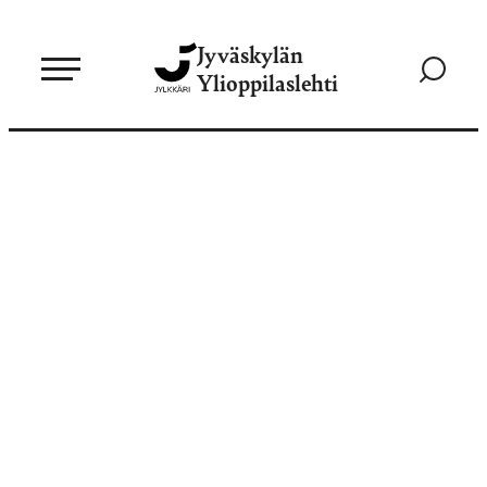
Siirry
Jyväskylän
suoraan
Siirry
Ylioppilaslehti
sisältöön
hakusivul