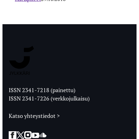
Jyväskylän
Ylioppilaslehti
ISSN 2341-7218 (painettu)
ISSN 2341-7226 (verkkojulkaisu)
Katso yhteystiedot >
Facebook
Twitter
Instagram
YouTube
SoundCloud