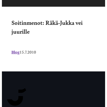
Soitinmenot: Räkä-Jukka vei
juurille
Blog
15.7.2010