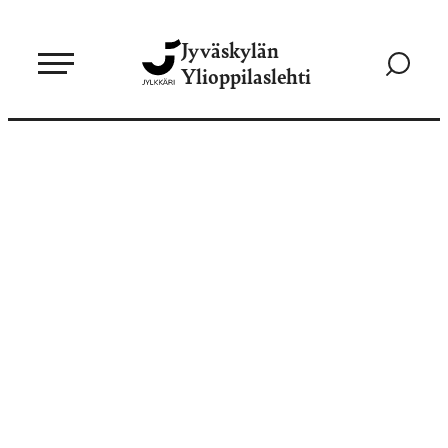
Siirry
Jyväskylän
suoraan
Siirry
Ylioppilaslehti
sisältöön
hakusivul