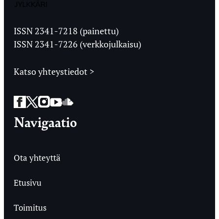
Jyväskylän
Ylioppilaslehti
ISSN 2341-7218 (painettu)
ISSN 2341-7226 (verkkojulkaisu)
Katso yhteystiedot >
Facebook
Twitter
Instagram
YouTube
SoundCloud
Navigaatio
Ota yhteyttä
Etusivu
Toimitus