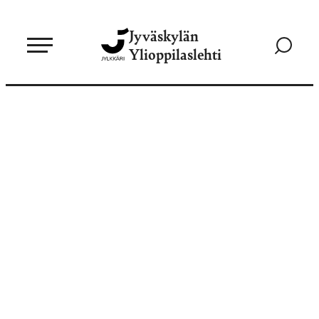
Siirry
Jyväskylän
suoraan
Siirry
Ylioppilaslehti
sisältöön
hakusivul