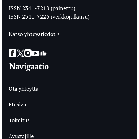
Ylioppilaslehti
ISSN 2341-7218 (painettu)
ISSN 2341-7226 (verkkojulkaisu)
Katso yhteystiedot >
Facebook
Twitter
Instagram
YouTube
SoundCloud
Navigaatio
Ota yhteyttä
Etusivu
Toimitus
Avustajille