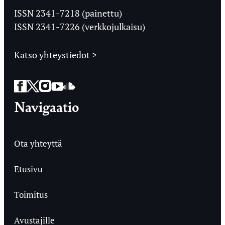
Ylioppilaslehti
ISSN 2341-7218 (painettu)
ISSN 2341-7226 (verkkojulkaisu)
Katso yhteystiedot >
Facebook
Twitter
Instagram
YouTube
SoundCloud
Navigaatio
Ota yhteyttä
Etusivu
Toimitus
Avustajille