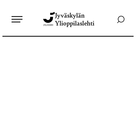
Siirry
Jyväskylän
suoraan
Siirry
Ylioppilaslehti
sisältöön
hakusivul