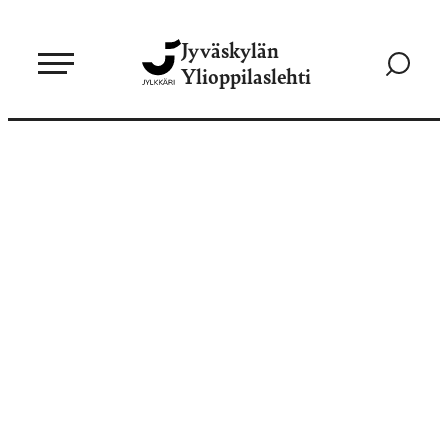
Siirry
Jyväskylän
suoraan
Siirry
Ylioppilaslehti
sisältöön
hakusivul