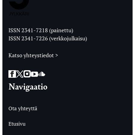
Jyväskylän
Ylioppilaslehti
ISSN 2341-7218 (painettu)
ISSN 2341-7226 (verkkojulkaisu)
Katso yhteystiedot >
Facebook
Twitter
Instagram
YouTube
SoundCloud
Navigaatio
Ota yhteyttä
Etusivu