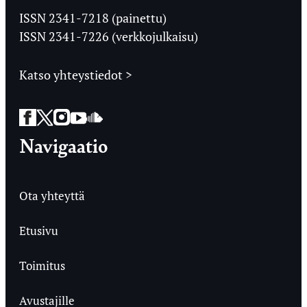
Ylioppilaslehti
ISSN 2341-7218 (painettu)
ISSN 2341-7226 (verkkojulkaisu)
Katso yhteystiedot >
Facebook
Twitter
Instagram
YouTube
SoundCloud
Navigaatio
Ota yhteyttä
Etusivu
Toimitus
Avustajille