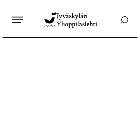
Siirry
Jyväskylän
suoraan
Siirry
Ylioppilaslehti
sisältöön
hakusivul