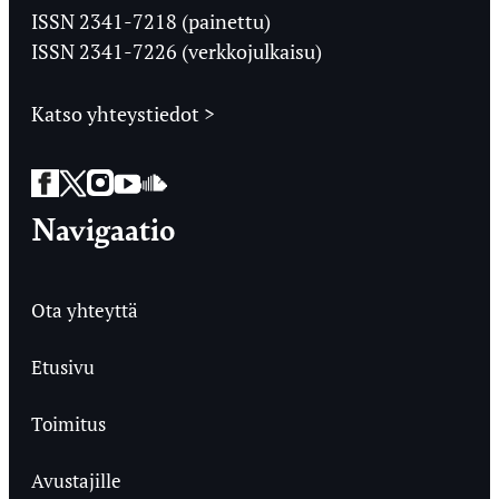
Ylioppilaslehti
ISSN 2341-7218 (painettu)
ISSN 2341-7226 (verkkojulkaisu)
Katso yhteystiedot >
Facebook
Twitter
Instagram
YouTube
SoundCloud
Navigaatio
Ota yhteyttä
Etusivu
Toimitus
Avustajille