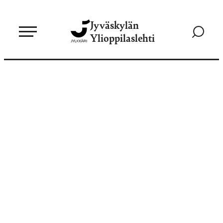
Siirry
Jyväskylän
suoraan
Siirry
Ylioppilaslehti
sisältöön
hakusivul